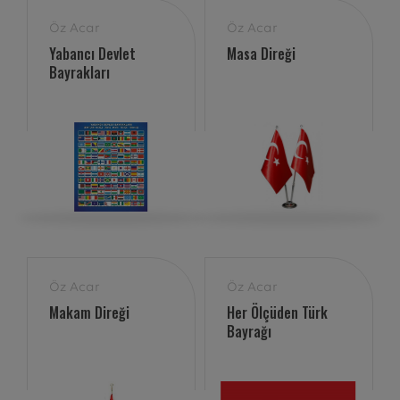
Öz Acar
Öz Acar
Yabancı Devlet
Masa Direği
Bayrakları
Öz Acar
Öz Acar
Makam Direği
Her Ölçüden Türk
Bayrağı