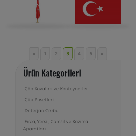
Next
Next
«
1
2
3
4
5
»
Ürün Kategorileri
Çöp Kovaları ve Konteynerler
Çöp Poşetleri
Deterjan Grubu
Fırça, Yersil, Camsil ve Kazıma
Aparatları