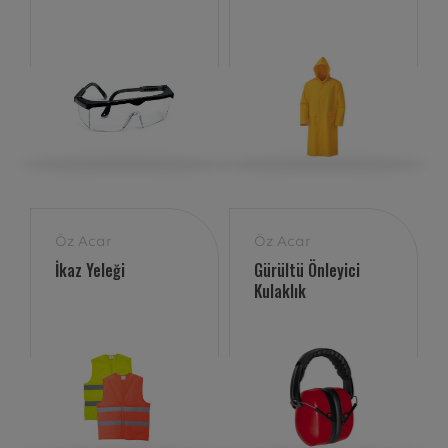
Öz Acar
Öz Acar
İkaz Yeleği
Gürültü Önleyici
Kulaklık