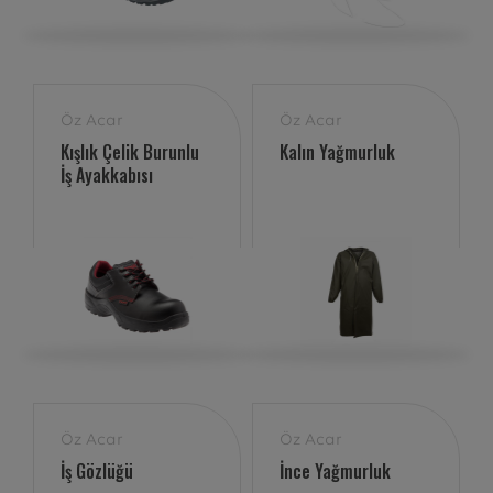
Öz Acar
Öz Acar
Kışlık Çelik Burunlu
Kalın Yağmurluk
İş Ayakkabısı
Öz Acar
Öz Acar
İş Gözlüğü
İnce Yağmurluk