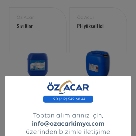
Öz Acar
Öz Acar
Sıvı Klor
PH yükseltici
+90 (212) 549 68 44
Öz Acar
Öz Acar
PH Düşürücü 30kg
Mentol Sauna Esansı
Toptan alımlarınız için,
info@ozacarkimya.com
üzerinden bizimle iletişime